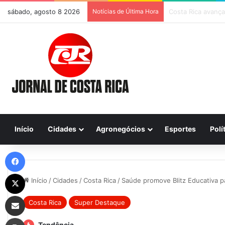
sábado, agosto 8 2026
Notícias de Última Hora
Início
Cidades
Agronegócios
Esportes
Polí
Facebook
X
Início
/
Cidades
/
Costa Rica
/
Saúde promove Blitz Educativa p
Compartilhar via e-mail
Costa Rica
Super Destaque
Imprimir
Tendência