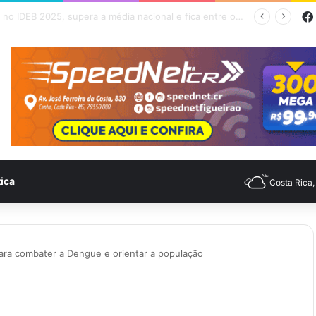
Feira no Bairro Vale do Amanhecer acontece hoje e União das Feiras será na Feira Central no sábado
tica
Costa Rica
ara combater a Dengue e orientar a população