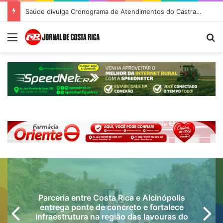
Secretaria da Mulher de Costa Rica abre Agosto Lilás com palestra sobre ciclo da violência e defesa pessoal
Menu
Pr
Parceria entre Costa Rica e Alcinópolis
entrega ponte de concreto e fortalece
infraestrutura na região das lavouras do