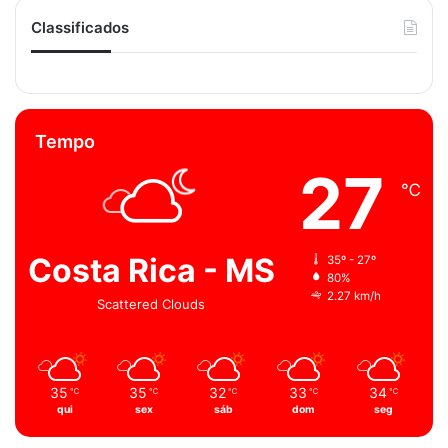
Classificados
Tempo
27
℃
Costa Rica - MS
35º - 27º
80%
2.27 km/h
Scattered Clouds
35
35
32
33
34
℃
℃
℃
℃
℃
qui
sex
sáb
dom
seg