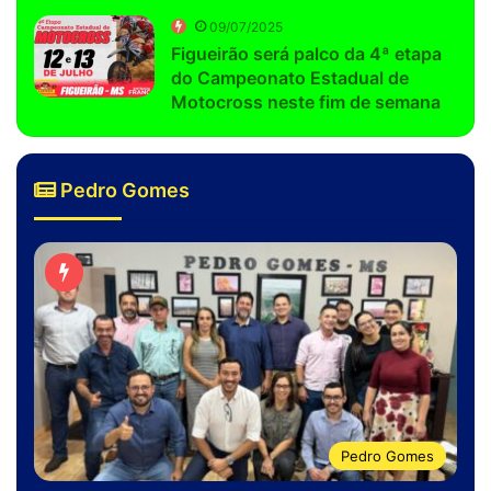
09/07/2025
Figueirão será palco da 4ª etapa
do Campeonato Estadual de
Motocross neste fim de semana
Pedro Gomes
Pedro Gomes