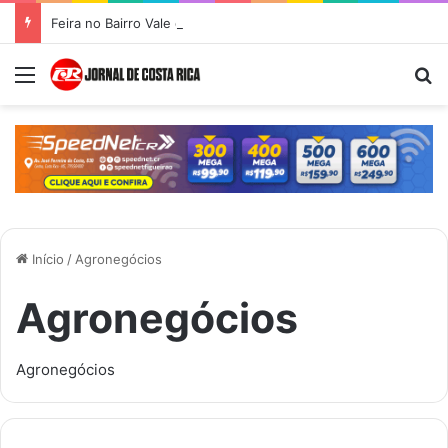
Feira no Bairro Vale do Amanhecer acontece hoje e União das Feiras será na Feira Central no sábado
Menu
Pr
Início
/
Agronegócios
Agronegócios
Agronegócios