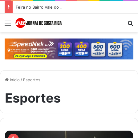
Feira no Bairro Vale do Amanhecer acontece hoje e União das Feiras será na Feira Central no sábado
Menu
Pr
Início
/
Esportes
Esportes