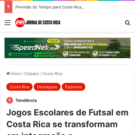
Previsão do Tempo para Costa Rica nesta quinta-feira (6)
Menu
Pr
Início
/
Cidades
/
Costa Rica
Costa Rica
Destaques
Esportes
Tendência
Jogos Escolares de Futsal em
Costa Rica se transformam