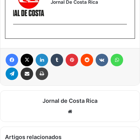
Jornal De Costa Rica
Facebook
X
Linkedin
Tumblr
Pinterest
Reddit
VK
WhatsA
Telegram
Compartilhar via e-mail
Imprimir
Jornal de Costa Rica
Website
Artigos relacionados