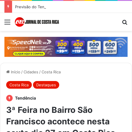
Previsão do Tempo para Costa Rica nesta quinta-feira (6)
Menu
Pr
Início
/
Cidades
/
Costa Rica
Costa Rica
Destaques
Tendência
3ª Feira no Bairro São
Francisco acontece nesta