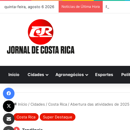
quinta-feira, agosto 6 2026
Notícias de Última Hora
Previsão do T
Início
Cidades
Agronegócios
Esportes
Polí
Facebook
X
Início
/
Cidades
/
Costa Rica
/
Abertura das atividades de 2025
Compartilhar via e-mail
Costa Rica
Super Destaque
Imprimir
Tendência