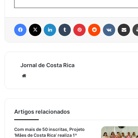
Facebook
X
Linkedin
Tumblr
Pinterest
Reddit
VK
Compartilhar via e-mail
Jornal de Costa Rica
Website
Artigos relacionados
Com mais de 50 inscritas, Projeto
‘Mães de Costa Rica’ realiza 1ª