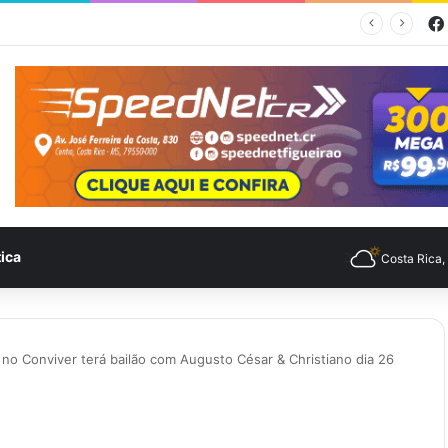
empo para Costa Rica nesta quinta-feira (6)
tica
Costa Rica
 no Conviver terá bailão com Augusto César & Christiano dia 26