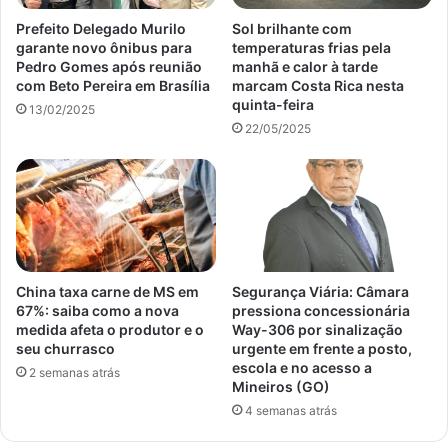
Prefeito Delegado Murilo
Sol brilhante com
garante novo ônibus para
temperaturas frias pela
Pedro Gomes após reunião
manhã e calor à tarde
com Beto Pereira em Brasília
marcam Costa Rica nesta
quinta-feira
13/02/2025
22/05/2025
China taxa carne de MS em
Segurança Viária: Câmara
67%: saiba como a nova
pressiona concessionária
medida afeta o produtor e o
Way-306 por sinalização
seu churrasco
urgente em frente a posto,
escola e no acesso a
2 semanas atrás
Mineiros (GO)
4 semanas atrás