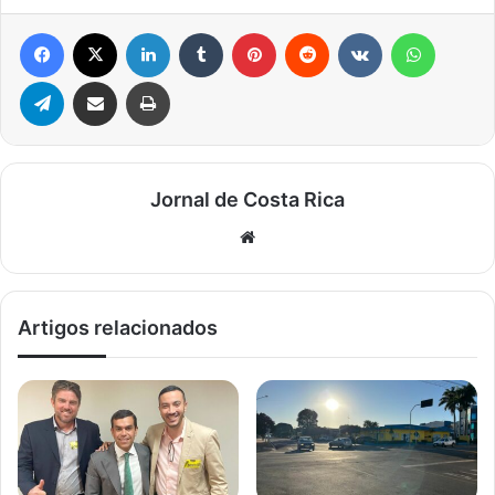
Facebook
X
Linkedin
Tumblr
Pinterest
Reddit
VK
WhatsA
Telegram
Compartilhar via e-mail
Imprimir
Jornal de Costa Rica
Website
Artigos relacionados