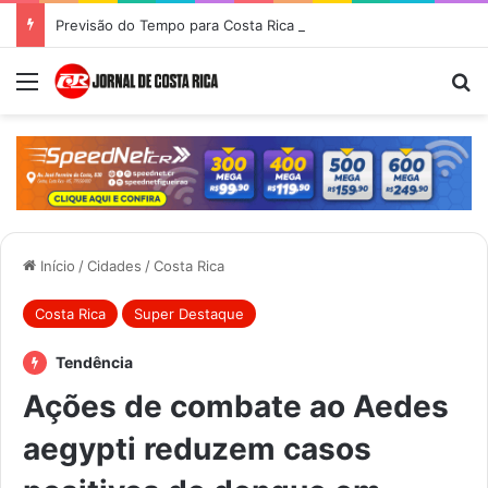
Previsão do Tempo para Costa Rica nesta sexta-feira (7)
Menu
Pr
Início
/
Cidades
/
Costa Rica
Costa Rica
Super Destaque
Tendência
Ações de combate ao Aedes
aegypti reduzem casos