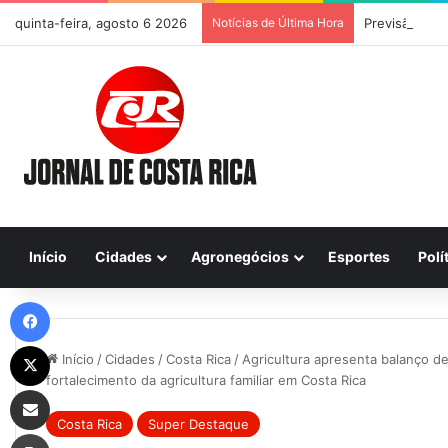
quinta-feira, agosto 6 2026
Notícias de Última Hora
Previsão do T
Início
Cidades
Agronegócios
Esportes
Polí
Facebook
X
Início
/
Cidades
/
Costa Rica
/
Agricultura apresenta balanço d
fortalecimento da agricultura familiar em Costa Rica
Compartilhar via e-mail
Costa Rica
Super Destaque
Imprimir