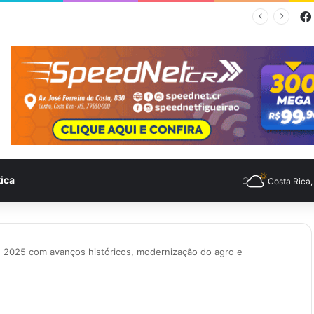
empo para Costa Rica nesta quinta-feira (6)
tica
Costa Rica
e 2025 com avanços históricos, modernização do agro e