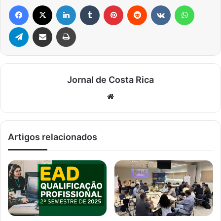
Facebook
X
Linkedin
Tumblr
Pinterest
Reddit
VK
WhatsA
Telegram
Compartilhar via e-mail
Imprimir
Jornal de Costa Rica
Website
Artigos relacionados