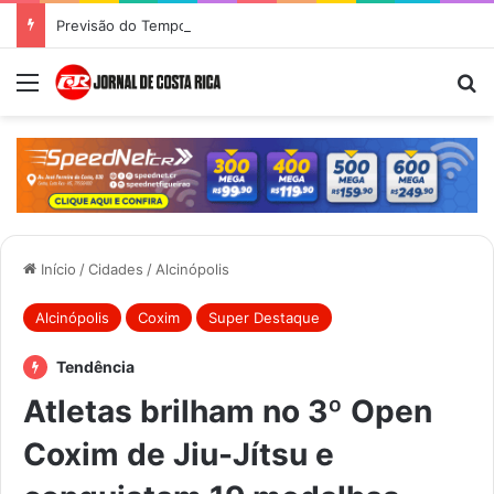
Previsão do Tempo para Costa Rica nesta sexta-feira (7)
Menu
Pr
Início
/
Cidades
/
Alcinópolis
Alcinópolis
Coxim
Super Destaque
Tendência
Atletas brilham no 3º Open
Coxim de Jiu-Jítsu e