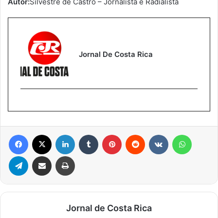
Autor:
Silvestre de Castro – Jornalista e Radialista
Jornal De Costa Rica
Facebook
X
Linkedin
Tumblr
Pinterest
Reddit
VK
WhatsA
Telegram
Compartilhar via e-mail
Imprimir
Jornal de Costa Rica