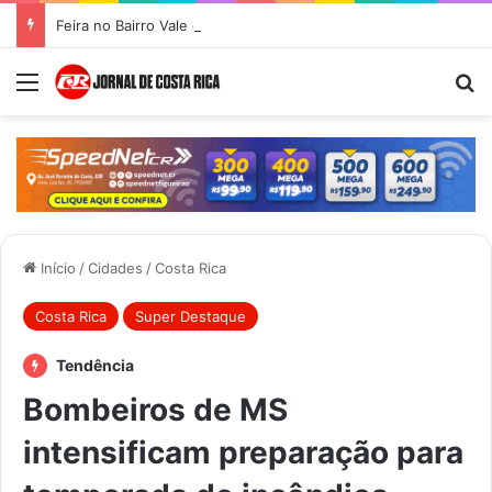
Feira no Bairro Vale do Amanhecer acontece hoje e União das Feiras será na Feira Central no sábado
Menu
Pr
Início
/
Cidades
/
Costa Rica
Costa Rica
Super Destaque
Tendência
Bombeiros de MS
intensificam preparação para