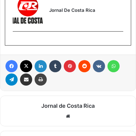
Jornal De Costa Rica
Facebook
X
Linkedin
Tumblr
Pinterest
Reddit
VK
WhatsA
Telegram
Compartilhar via e-mail
Imprimir
Jornal de Costa Rica
Website