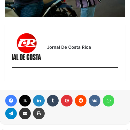
Jornal De Costa Rica
Facebook
X
Linkedin
Tumblr
Pinterest
Reddit
VK
WhatsA
Telegram
Compartilhar via e-mail
Imprimir