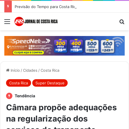
Previsão do Tempo para Costa Rica nesta quinta-feira (6)
Menu
Pr
Início
/
Cidades
/
Costa Rica
Costa Rica
Super Destaque
Tendência
Câmara propõe adequações
na regularização dos