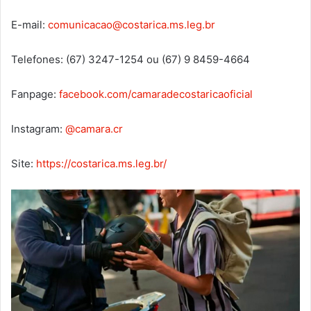
E-mail:
comunicacao@costarica.ms.leg.br
Telefones: (67) 3247-1254 ou (67) 9 8459-4664
Fanpage:
facebook.com/camaradecostaricaoficial
Instagram:
@camara.cr
Site:
https://costarica.ms.leg.br/