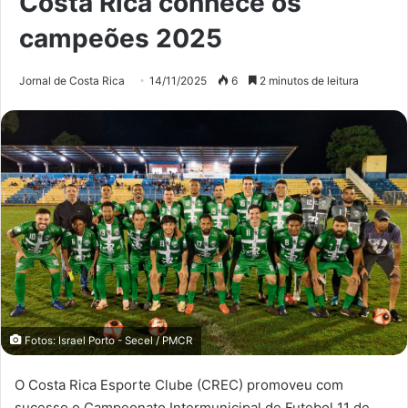
Costa Rica conhece os
campeões 2025
Jornal de Costa Rica
14/11/2025
6
2 minutos de leitura
Fotos: Israel Porto - Secel / PMCR
O Costa Rica Esporte Clube (CREC) promoveu com
sucesso o Campeonato Intermunicipal de Futebol 11 de