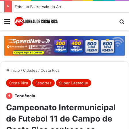
Feira no Bairro Vale do Amanhecer acontece hoje e União das Feiras será na Feira Central no sábado
Menu
Pr
Início
/
Cidades
/
Costa Rica
Costa Rica
Esportes
Super Destaque
Tendência
Campeonato Intermunicipal
de Futebol 11 de Campo de