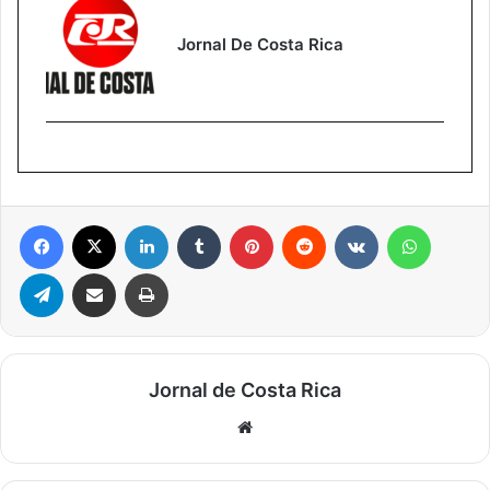
Jornal De Costa Rica
Facebook
X
Linkedin
Tumblr
Pinterest
Reddit
VK
WhatsA
Telegram
Compartilhar via e-mail
Imprimir
Jornal de Costa Rica
Website