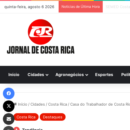
quinta-feira, agosto 6 2026
Notícias de Última Hora
Previsão do T
Início
Cidades
Agronegócios
Esportes
Polí
Facebook
X
Início
/
Cidades
/
Costa Rica
/
Casa do Trabalhador de Costa R
Compartilhar via e-mail
Costa Rica
Destaques
Imprimir
Tendência