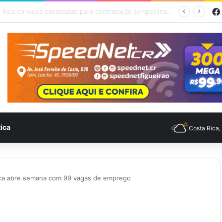
empo para Costa Rica nesta quinta-feira (6)
tica
Costa Rica
ica abre semana com 99 vagas de emprego