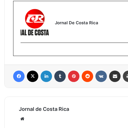
Jornal De Costa Rica
Facebook
X
Linkedin
Tumblr
Pinterest
Reddit
VK
Compartilhar via e-mail
Jornal de Costa Rica
Website