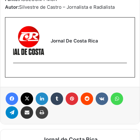
Autor:
Silvestre de Castro – Jornalista e Radialista
Jornal De Costa Rica
Facebook
X
Linkedin
Tumblr
Pinterest
Reddit
VK
WhatsA
Telegram
Compartilhar via e-mail
Imprimir
Jornal de Costa Rica