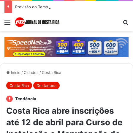
Previsão do Tempo para Costa Rica nesta quinta-feira (6)
Menu
Pr
Início
/
Cidades
/
Costa Rica
Costa Rica
Destaques
Tendência
Costa Rica abre inscrições
até 12 de abril para Curso de