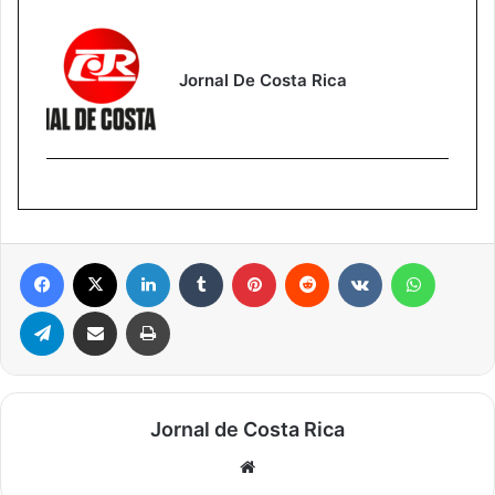
Jornal De Costa Rica
Facebook
X
Linkedin
Tumblr
Pinterest
Reddit
VK
WhatsA
Telegram
Compartilhar via e-mail
Imprimir
Jornal de Costa Rica
Website