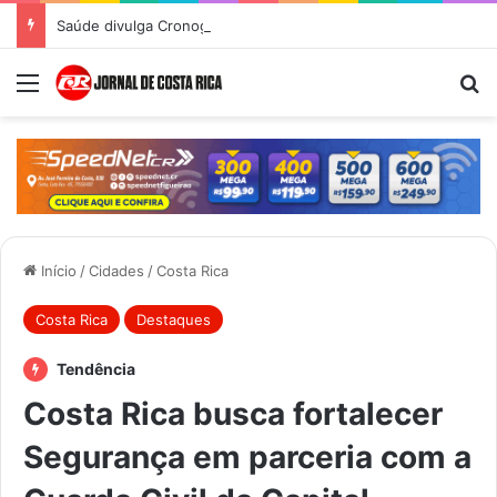
Saúde divulga Cronograma de Atendimentos do Castramóvel para o mês de agosto em Costa Rica
Menu
Pr
Início
/
Cidades
/
Costa Rica
Costa Rica
Destaques
Tendência
Costa Rica busca fortalecer
Segurança em parceria com a