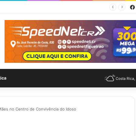
Feira no Bairro Vale do Amanhecer acontece hoje e União das Feiras será na Feira Central no sábado
tica
Costa Rica
Mães no Centro de Convivência do Idoso