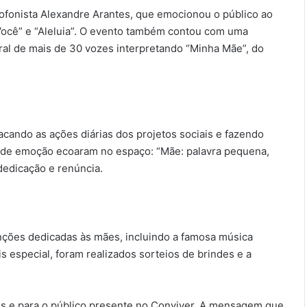
ofonista Alexandre Arantes, que emocionou o público ao
ocê” e “Aleluia”. O evento também contou com uma
ral de mais de 30 vozes interpretando “Minha Mãe”, do
tacando as ações diárias dos projetos sociais e fazendo
de emoção ecoaram no espaço: “Mãe: palavra pequena,
 dedicação e renúncia.
nções dedicadas às mães, incluindo a famosa música
is especial, foram realizados sorteios de brindes e a
ães e para o público presente no Conviver. A mensagem que