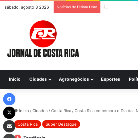
sábado, agosto 8 2026
Notícias de Última Hora
Início
Cidades
Agronegócios
Esportes
Polí
Facebook
X
Início
/
Cidades
/
Costa Rica
/
Costa Rica comemora o Dia das 
Compartilhar via e-mail
Costa Rica
Super Destaque
Imprimir
Tendência