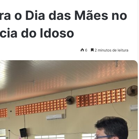
a o Dia das Mães no
cia do Idoso
6
2 minutos de leitura