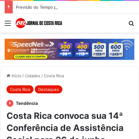
Previsão do Tempo para Costa Rica nesta quinta-feira (6)
Menu
Pr
Início
/
Cidades
/
Costa Rica
Costa Rica
Destaques
Tendência
Costa Rica convoca sua 14ª
Conferência de Assistência