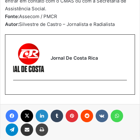
entrar em contato com o CMAS ou com a Secretaria de
Assistência Social.
Fonte:
Assecom / PMCR
Autor:
Silvestre de Castro – Jornalista e Radialista
Jornal De Costa Rica
Facebook
X
Linkedin
Tumblr
Pinterest
Reddit
VK
WhatsA
Telegram
Compartilhar via e-mail
Imprimir