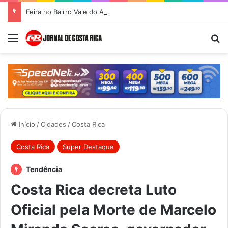
Feira no Bairro Vale do Amanhecer acontece hoje e União das Feiras será na Feira Central no sábado
Menu
Pr
Início
/
Cidades
/
Costa Rica
Costa Rica
Super Destaque
Tendência
Costa Rica decreta Luto
Oficial pela Morte de Marcelo