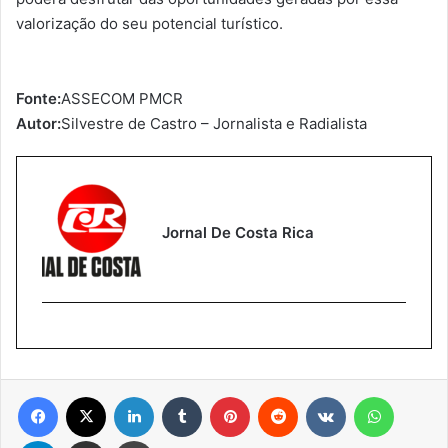
valorização do seu potencial turístico.
Fonte:
ASSECOM PMCR
Autor:
Silvestre de Castro – Jornalista e Radialista
Jornal De Costa Rica
Facebook
X
Linkedin
Tumblr
Pinterest
Reddit
VK
WhatsA
Telegram
Compartilhar via e-mail
Imprimir