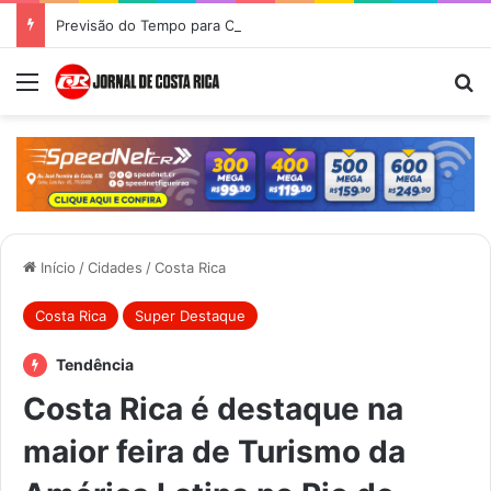
Previsão do Tempo para Costa Rica nesta quinta-feira (6)
Menu
Pr
Início
/
Cidades
/
Costa Rica
Costa Rica
Super Destaque
Tendência
Costa Rica é destaque na
maior feira de Turismo da