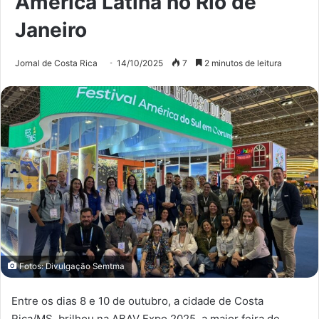
América Latina no Rio de
Janeiro
Jornal de Costa Rica
14/10/2025
7
2 minutos de leitura
Fotos: Divulgação Semtma
Entre os dias 8 e 10 de outubro, a cidade de Costa
Rica/MS, brilhou na ABAV Expo 2025, a maior feira de