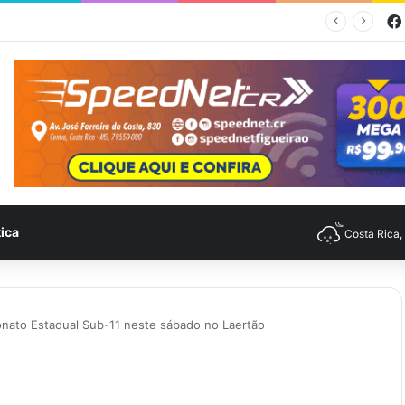
mpo para Costa Rica nesta quinta-feira (6)
tica
Costa Rica
onato Estadual Sub-11 neste sábado no Laertão