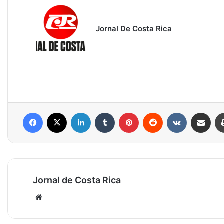
Jornal De Costa Rica
Facebook
X
Linkedin
Tumblr
Pinterest
Reddit
VK
Compartilhar via e-mail
Jornal de Costa Rica
Website