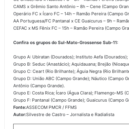
CAMS x Grêmio Santo Antônio – 8h – Cene (Campo Gran
Operário FC x Ícaro FC – 14h – Ramão Pereira (Campo G
AA Portuguesa/FC Pantanal x CE Guaicurus – 9h – Ramã
CEFAC x MS Fênix FC – 15h – Ramão Pereira (Campo Gr
Confira os grupos do Sul-Mato-Grossense Sub-11:
Grupo A: Ubiratan (Dourados); Instituto Aefa (Dourados); 
Grupo B: Seduc (Anastácio); Aquidauana; Brejão (Nioaque
Grupo C: Ceart (Rio Brilhante); Águia Negra (Rio Brilhant
Grupo D: União ABC (Campo Grande); Náutico (Campo Gr
Antônio (Campo Grande).
Grupo E: Costa Rica; Ícaro (Água Clara); Flamengo-MS 
Grupo F: Pantanal (Campo Grande); Guaicurus (Campo G
Fonte:
ASSECOM PMCR / FFMS
Autor:
Silvestre de Castro – Jornalista e Radialista