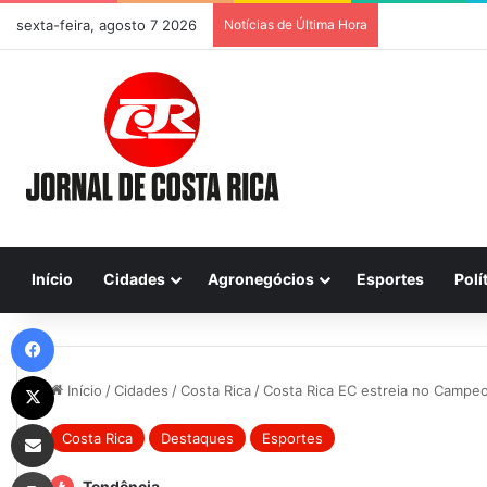
sexta-feira, agosto 7 2026
Notícias de Última Hora
Previsão do Te
Início
Cidades
Agronegócios
Esportes
Polí
Facebook
X
Início
/
Cidades
/
Costa Rica
/
Costa Rica EC estreia no Campe
Compartilhar via e-mail
Costa Rica
Destaques
Esportes
Imprimir
Tendência