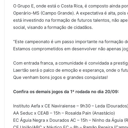
O Grupo E, onde está o Costa Rica, é composto ainda po
Operário-MS (Campo Grande). A expectativa é alta, pois
está investindo na formação de futuros talentos, não ap
social, visando a formação de cidadãos.
“Este campeonato é um passo importante na formação dos
Estamos comprometidos em desenvolver não apenas joga
Com entrada franca, a comunidade é convidada a prestigia
Laertão será o palco de emoção e esperança, onde o fu
Que venham bons jogos e grandes conquistas!
Confira os demais jogos da 1ª rodada no dia 20/09:
Instituto Aefa x CE Naviraiense – 9h30 – Leda (Dourados
AA Seduc x CEAB – 15h – Rosalda Pain (Anastácio)
EC Águia Negra x Dourados AC – 15h – Ninho da Águia (Ri
CE União/ABC x Náutico FC – 8h – Ramão Pereira (Camp