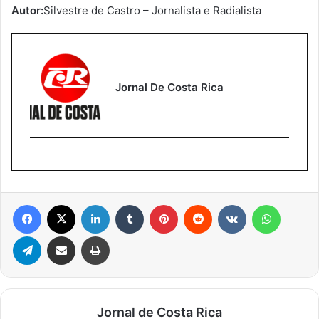
Autor:
Silvestre de Castro – Jornalista e Radialista
Jornal De Costa Rica
Facebook
X
Linkedin
Tumblr
Pinterest
Reddit
VK
WhatsA
Telegram
Compartilhar via e-mail
Imprimir
Jornal de Costa Rica