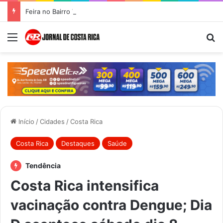
Feira no Bairro Vale do Amanhecer acontece hoje e União das Feiras será na Feira Central no sábado
Menu
Pr
Início
/
Cidades
/
Costa Rica
Costa Rica
Destaques
Saúde
Tendência
Costa Rica intensifica
vacinação contra Dengue; Dia