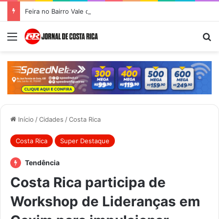
Feira no Bairro Vale do Amanhecer acontece hoje e União das Feiras será na Feira Central no sábado
Menu
Pr
Início
/
Cidades
/
Costa Rica
Costa Rica
Super Destaque
Tendência
Costa Rica participa de
Workshop de Lideranças em