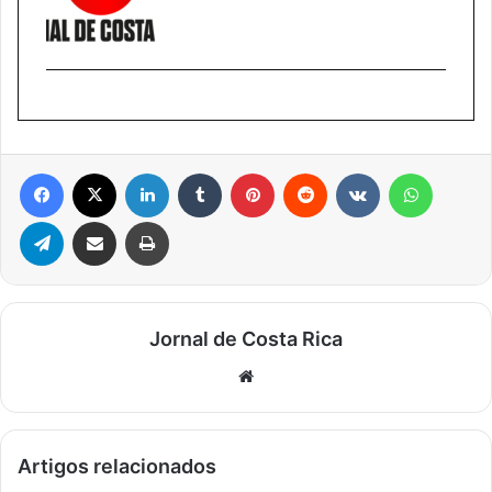
Facebook
X
Linkedin
Tumblr
Pinterest
Reddit
VK
WhatsA
Telegram
Compartilhar via e-mail
Imprimir
Jornal de Costa Rica
Website
Artigos relacionados