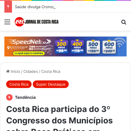
Saúde divulga Cronograma de Atendimentos do Castramóvel para o mês de agosto em Costa Rica
Menu
Pr
Início
/
Cidades
/
Costa Rica
Costa Rica
Super Destaque
Tendência
Costa Rica participa do 3º
Congresso dos Municípios