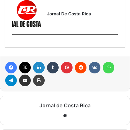
Jornal De Costa Rica
Facebook
X
Linkedin
Tumblr
Pinterest
Reddit
VK
WhatsA
Telegram
Compartilhar via e-mail
Imprimir
Jornal de Costa Rica
Website