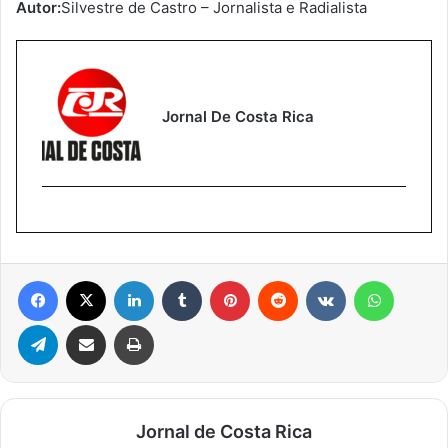
Autor:
Silvestre de Castro – Jornalista e Radialista
Jornal De Costa Rica
Facebook
X
Linkedin
Tumblr
Pinterest
Reddit
VK
WhatsA
Telegram
Compartilhar via e-mail
Imprimir
Jornal de Costa Rica