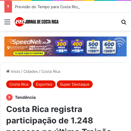
Previsão do Tempo para Costa Rica nesta quinta-feira (6)
Menu
Pr
Início
/
Cidades
/
Costa Rica
Costa Rica
Esportes
Super Destaque
Tendência
Costa Rica registra
participação de 1.248