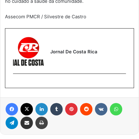
no cuidado à saúde da comunidade.
Assecom PMCR / Silvestre de Castro
Jornal De Costa Rica
Facebook
X
Linkedin
Tumblr
Pinterest
Reddit
VK
WhatsA
Telegram
Compartilhar via e-mail
Imprimir