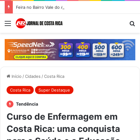
Feira no Bairro Vale do Amanhecer acontece hoje e União das Feiras será na Feira Central no sábado
Menu
Pr
Início
/
Cidades
/
Costa Rica
Costa Rica
Super Destaque
Tendência
Curso de Enfermagem em
Costa Rica: uma conquista