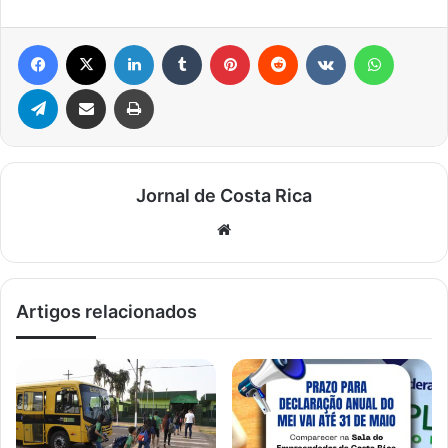
Facebook
X
Linkedin
Tumblr
Pinterest
Reddit
VK
WhatsA
Telegram
Compartilhar via e-mail
Imprimir
Jornal de Costa Rica
Website
Artigos relacionados