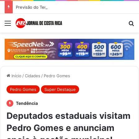
Previsão do Tempo para Costa Rica nesta quinta-feira (6)
Menu
Pr
Início
/
Cidades
/
Pedro Gomes
Pedro Gomes
Super Destaque
Tendência
Deputados estaduais visitam
Pedro Gomes e anunciam