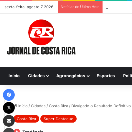
sexta-feira, agosto 7 2026
Notícias de Última Hora
Previsão do Te
Início
Cidades
Agronegócios
Esportes
Polí
Facebook
X
Início
/
Cidades
/
Costa Rica
/
Divulgado o Resultado Definitivo
Compartilhar via e-mail
Costa Rica
Super Destaque
Imprimir
Tendência