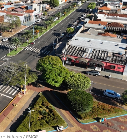
ro – Vetores / PMCR