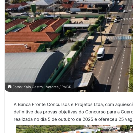
Fotos: Kaio Castro - Vetores / PMCR
A Banca Fronte Concursos e Projetos Ltda, com aquiescê
definitivo das provas objetivas do Concurso para a Guard
realizada no dia 5 de outubro de 2025 e ofereceu 25 vag