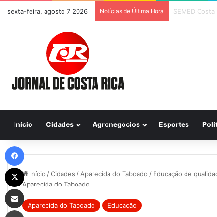
sexta-feira, agosto 7 2026
Notícias de Última Hora
Previsão do Te
Início
Cidades
Agronegócios
Esportes
Polí
Facebook
X
Início
/
Cidades
/
Aparecida do Taboado
/
Educação de qualida
Aparecida do Taboado
Compartilhar via e-mail
Aparecida do Taboado
Educação
Imprimir