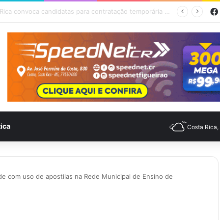
mpo para Costa Rica nesta quinta-feira (6)
tica
Costa Rica
de com uso de apostilas na Rede Municipal de Ensino de