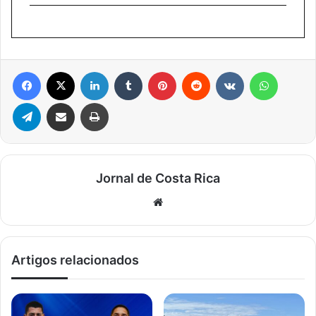
Facebook
X
Linkedin
Tumblr
Pinterest
Reddit
VK
WhatsA
Telegram
Compartilhar via e-mail
Imprimir
Jornal de Costa Rica
Website
Artigos relacionados