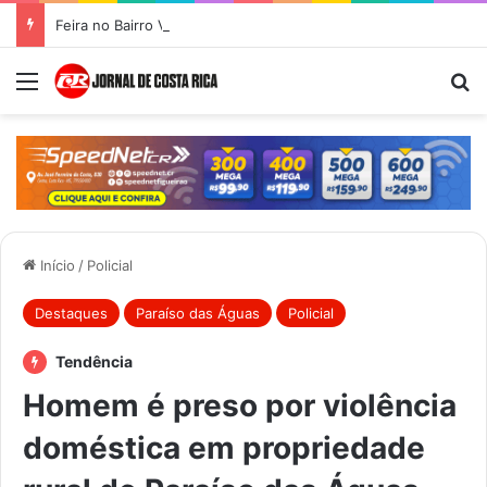
Feira no Bairro Vale do Amanhecer acontece hoje e União das Feiras será na Feira Central no sábado
Menu
Pr
Início
/
Policial
Destaques
Paraíso das Águas
Policial
Tendência
Homem é preso por violência
doméstica em propriedade