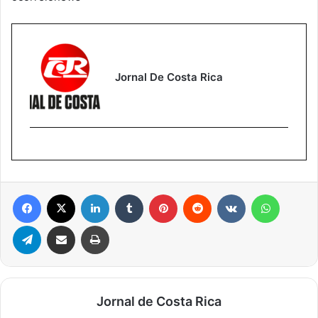
Jornal De Costa Rica
Facebook
X
Linkedin
Tumblr
Pinterest
Reddit
VK
WhatsA
Telegram
Compartilhar via e-mail
Imprimir
Jornal de Costa Rica