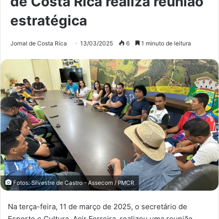
de Costa Rica realiza reunião
estratégica
Jornal de Costa Rica
13/03/2025
6
1 minuto de leitura
Fotos: Silvestre de Castro - Assecom / PMCR
Na terça-feira, 11 de março de 2025, o secretário de
Esporte e Cultura, Acir Ferreira, realizou uma reunião