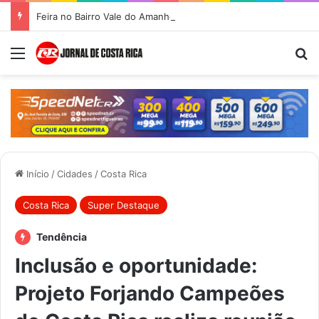
Feira no Bairro Vale do Amanhecer acontece hoje e União das Feiras será na Feira Central no sábado
Menu
Pr
Início
/
Cidades
/
Costa Rica
Costa Rica
Super Destaque
Tendência
Inclusão e oportunidade:
Projeto Forjando Campeões