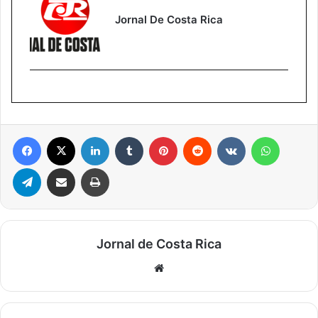
Jornal De Costa Rica
Facebook
X
Linkedin
Tumblr
Pinterest
Reddit
VK
WhatsA
Telegram
Compartilhar via e-mail
Imprimir
Jornal de Costa Rica
Website