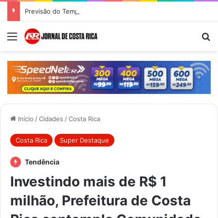
Previsão do Tempo para Costa Rica nesta quinta-feira (6)
Menu
Pr
Início
/
Cidades
/
Costa Rica
Costa Rica
Super Destaque
Tendência
Investindo mais de R$ 1
milhão, Prefeitura de Costa