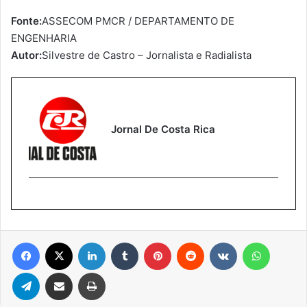
Fonte:
ASSECOM PMCR / DEPARTAMENTO DE
ENGENHARIA
Autor:
Silvestre de Castro – Jornalista e Radialista
Jornal De Costa Rica
Facebook
X
Linkedin
Tumblr
Pinterest
Reddit
VK
WhatsA
Telegram
Compartilhar via e-mail
Imprimir