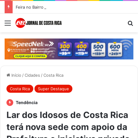
Feira no Bairro Vale do Amanhecer acontece hoje e União das Feiras será na Feira Central no sábado
Menu
Pr
Início
/
Cidades
/
Costa Rica
Costa Rica
Super Destaque
Tendência
Lar dos Idosos de Costa Rica
terá nova sede com apoio da