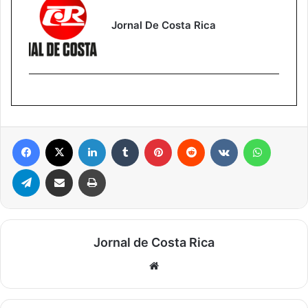
Jornal De Costa Rica
Facebook
X
Linkedin
Tumblr
Pinterest
Reddit
VK
WhatsA
Telegram
Compartilhar via e-mail
Imprimir
Jornal de Costa Rica
Website