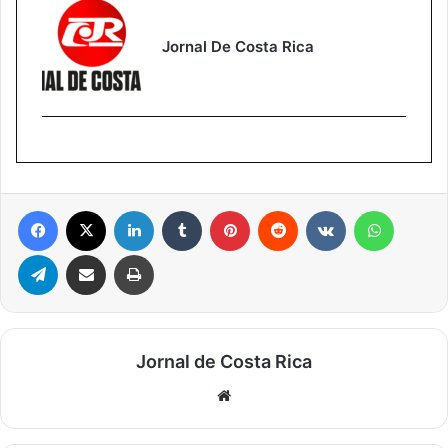
Jornal De Costa Rica
Facebook
X
Linkedin
Tumblr
Pinterest
Reddit
VK
WhatsA
Telegram
Compartilhar via e-mail
Imprimir
Jornal de Costa Rica
Website