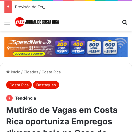
Previsão do Tempo para Costa Rica nesta segunda-feira (10)
Menu
Pr
Início
/
Cidades
/
Costa Rica
Costa Rica
Destaques
Tendência
Mutirão de Vagas em Costa
Rica oportuniza Empregos