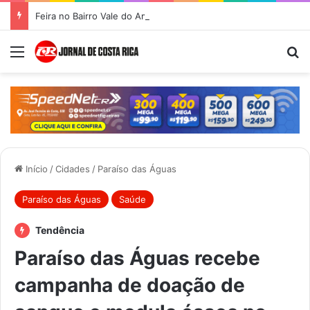
Feira no Bairro Vale do Amanhecer acontece hoje e União das Feiras será na Feira Central no sábado
Menu
Pr
Início
/
Cidades
/
Paraíso das Águas
Paraíso das Águas
Saúde
Tendência
Paraíso das Águas recebe
campanha de doação de