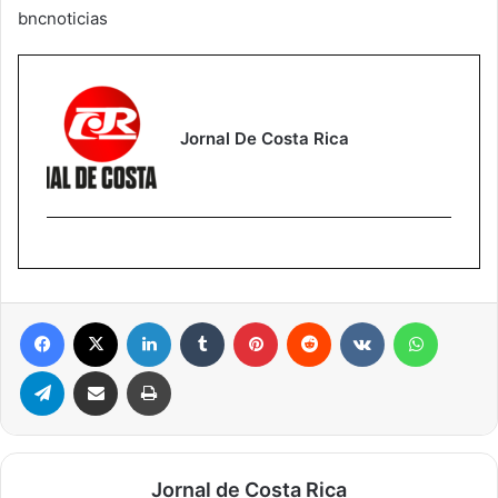
bncnoticias
Jornal De Costa Rica
Facebook
X
Linkedin
Tumblr
Pinterest
Reddit
VK
WhatsA
Telegram
Compartilhar via e-mail
Imprimir
Jornal de Costa Rica