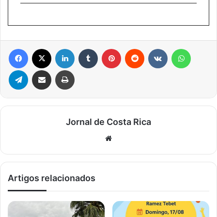
Facebook
X
Linkedin
Tumblr
Pinterest
Reddit
VK
WhatsA
Telegram
Compartilhar via e-mail
Imprimir
Jornal de Costa Rica
Website
Artigos relacionados