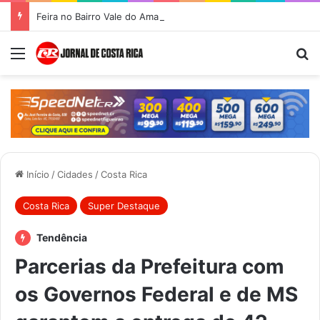
Feira no Bairro Vale do Amanhecer acontece hoje e União das Feiras será na Feira Central no sábado
Menu
Pr
Início
/
Cidades
/
Costa Rica
Costa Rica
Super Destaque
Tendência
Parcerias da Prefeitura com
os Governos Federal e de MS