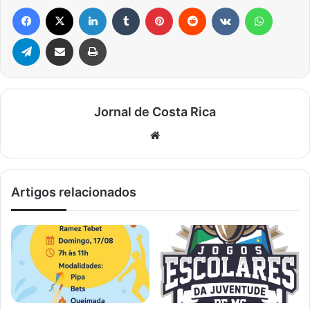
Facebook
X
Linkedin
Tumblr
Pinterest
Reddit
VK
WhatsA
Telegram
Compartilhar via e-mail
Imprimir
Jornal de Costa Rica
Website
Artigos relacionados