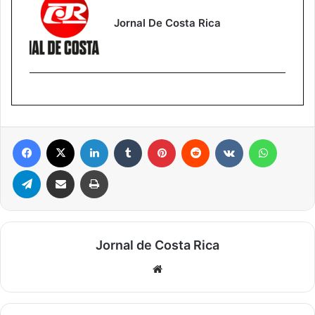
Jornal De Costa Rica
Facebook
X
Linkedin
Tumblr
Pinterest
Reddit
VK
WhatsA
Telegram
Compartilhar via e-mail
Imprimir
Jornal de Costa Rica
Website