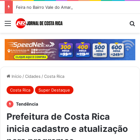
Feira no Bairro Vale do Amanhecer acontece hoje e União das Feiras será na Feira Central no sábado
Menu
Pr
Início
/
Cidades
/
Costa Rica
Costa Rica
Super Destaque
Tendência
Prefeitura de Costa Rica
inicia cadastro e atualização