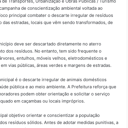
ia de Transportes, Urbanização e Obras Públicas / Turismo
a campanha de conscientização ambiental voltada ao
foco principal combater o descarte irregular de resíduos
go das estradas, locais que vêm sendo transformados, de
nicípio deve ser descartado diretamente no aterro
nto dos resíduos. No entanto, tem sido frequente o
árvores, entulhos, móveis velhos, eletrodomésticos e
 em vias públicas, áreas verdes e margens de estradas.
nicipal é o descarte irregular de animais domésticos
saúde pública e ao meio ambiente. A Prefeitura reforça que
moradores podem obter orientação e solicitar o serviço
equado em caçambas ou locais impróprios.
al objetivo orientar e conscientizar a população
dos resíduos sólidos. Antes de adotar medidas punitivas, a