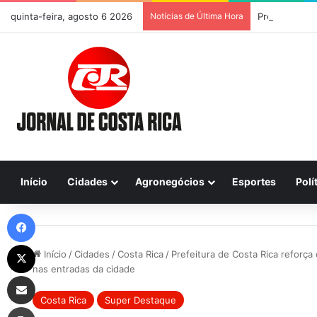
quinta-feira, agosto 6 2026
Notícias de Última Hora
Previsão do T
Início
Cidades
Agronegócios
Esportes
Polí
Facebook
X
Início
/
Cidades
/
Costa Rica
/
Prefeitura de Costa Rica reforça
nas entradas da cidade
Compartilhar via e-mail
Costa Rica
Super Destaque
Imprimir