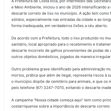
A Prefeitura de Costa Rica, por intermédio das Secretar
e Meio Ambiente, iniciou o ano de 2026 intensificando 
descarte correto de lixo no município. A ação tem como 
sólidos, especialmente nas entradas da cidade e ao lon
forma inadequada, em verdadeiros lixões a céu aberto.
De acordo com a Prefeitura, todo o lixo produzido no mu
sanitário, local apropriado para o recebimento e tratame
descarte incorreto de galhos provenientes de podas de 
outros objetos domésticos, jogados de maneira irregular
Outro problema grave identificado pela administração mu
mortos, prática que além de ilegal, representa riscos à 
o município dispõe de cemitério para animais, e que os 
pelo telefone (67) 3247-7070, evitando o descarte inad
A campanha “Nossa cidade começa aqui” tem como princip
costarriquense sobre a importância do descarte correto 