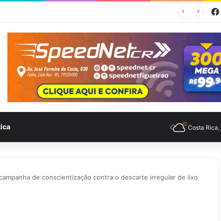
empo para Costa Rica nesta quinta-feira (6)
tica
Costa Rica
 campanha de conscientização contra o descarte irregular de lixo