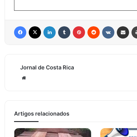
Facebook
X
Linkedin
Tumblr
Pinterest
Reddit
VK
Compartilhar via e-mail
Jornal de Costa Rica
Website
Artigos relacionados