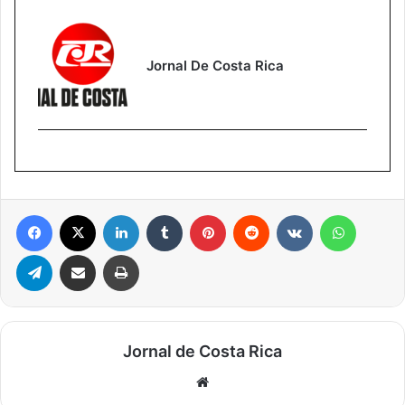
Jornal De Costa Rica
Facebook
X
Linkedin
Tumblr
Pinterest
Reddit
VK
WhatsA
Telegram
Compartilhar via e-mail
Imprimir
Jornal de Costa Rica
Website