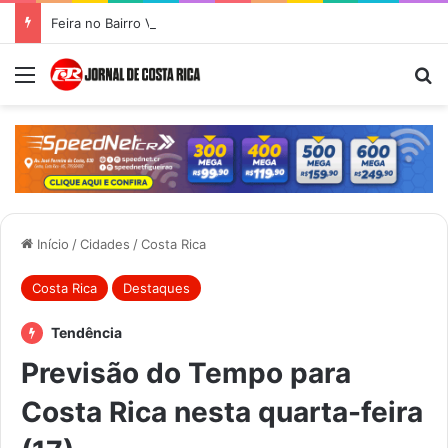
Feira no Bairro Vale do Amanhecer acontece hoje e União das Feiras será na Feira Central no sábado
Menu
Pr
Início
/
Cidades
/
Costa Rica
Costa Rica
Destaques
Tendência
Previsão do Tempo para
Costa Rica nesta quarta-feira