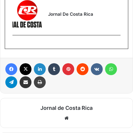
Jornal De Costa Rica
Facebook
X
Linkedin
Tumblr
Pinterest
Reddit
VK
WhatsA
Telegram
Compartilhar via e-mail
Imprimir
Jornal de Costa Rica
Website