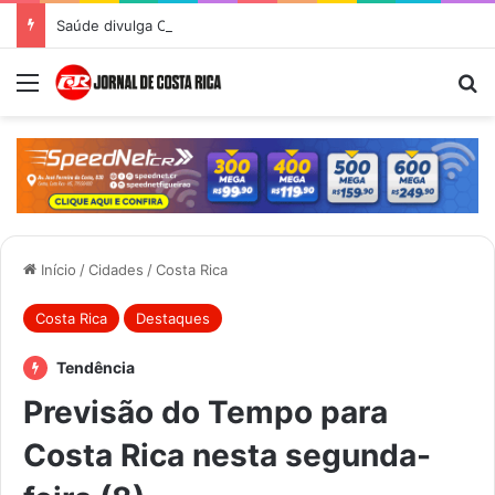
Saúde divulga Cronograma de Atendimentos do Castramóvel para o mês de agosto em Costa Rica
Menu
Pr
Início
/
Cidades
/
Costa Rica
Costa Rica
Destaques
Tendência
Previsão do Tempo para
Costa Rica nesta segunda-