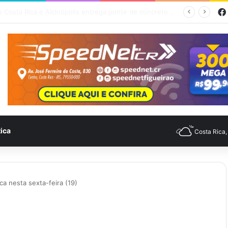
Saúde divulga Cronograma de Atendimentos do Castramóvel para o mês de agosto em Costa Rica
tica
Costa Rica
a nesta sexta-feira (19)