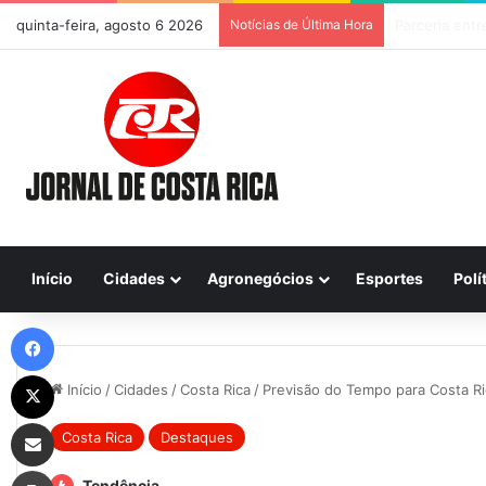
quinta-feira, agosto 6 2026
Notícias de Última Hora
Início
Cidades
Agronegócios
Esportes
Polí
Facebook
X
Início
/
Cidades
/
Costa Rica
/
Previsão do Tempo para Costa Ric
Compartilhar via e-mail
Costa Rica
Destaques
Imprimir
Tendência