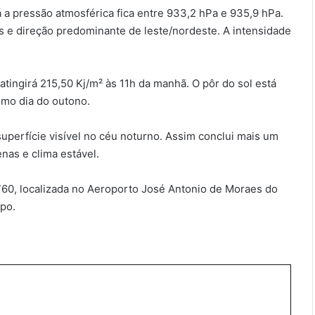
á a pressão atmosférica fica entre 933,2 hPa e 935,9 hPa.
s e direção predominante de leste/nordeste. A intensidade
atingirá 215,50 Kj/m² às 11h da manhã. O pôr do sol está
timo dia do outono.
superfície visível no céu noturno. Assim conclui mais um
nas e clima estável.
760, localizada no Aeroporto José Antonio de Moraes do
mpo.