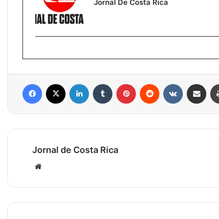
Jornal De Costa Rica
Facebook
X
Linkedin
Tumblr
Pinterest
Reddit
VK
Compartilhar via e-mail
Jornal de Costa Rica
Website