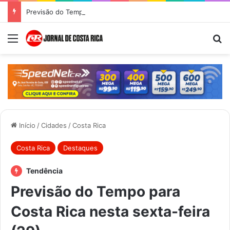
Previsão do Tempo para Costa Rica nesta sexta-feira (7)
Menu
Pr
Início
/
Cidades
/
Costa Rica
Costa Rica
Destaques
Tendência
Previsão do Tempo para
Costa Rica nesta sexta-feira