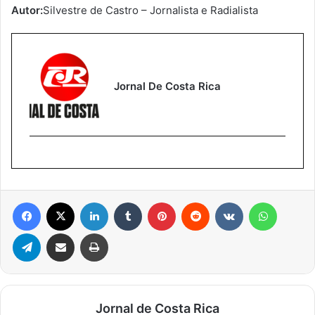
Autor:
Silvestre de Castro – Jornalista e Radialista
Jornal De Costa Rica
Facebook
X
Linkedin
Tumblr
Pinterest
Reddit
VK
WhatsA
Telegram
Compartilhar via e-mail
Imprimir
Jornal de Costa Rica