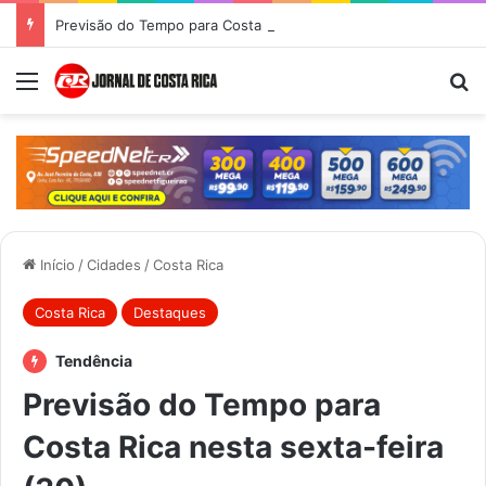
Previsão do Tempo para Costa Rica nesta quinta-feira (6)
Menu
Pr
Início
/
Cidades
/
Costa Rica
Costa Rica
Destaques
Tendência
Previsão do Tempo para
Costa Rica nesta sexta-feira