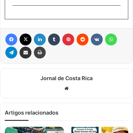
Facebook
X
Linkedin
Tumblr
Pinterest
Reddit
VK
WhatsA
Telegram
Compartilhar via e-mail
Imprimir
Jornal de Costa Rica
Website
Artigos relacionados