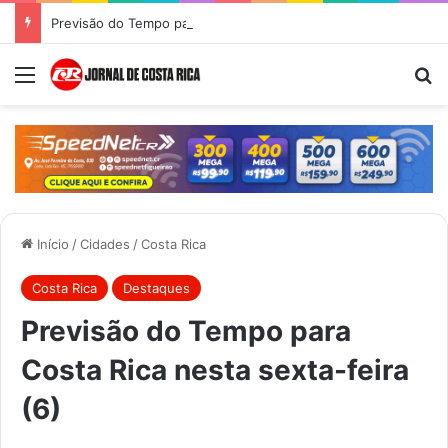
Previsão do Tempo para Costa Rica nesta quinta-feira (6)
Menu
Pr
Início
/
Cidades
/
Costa Rica
Costa Rica
Destaques
Previsão do Tempo para
Costa Rica nesta sexta-feira
(6)