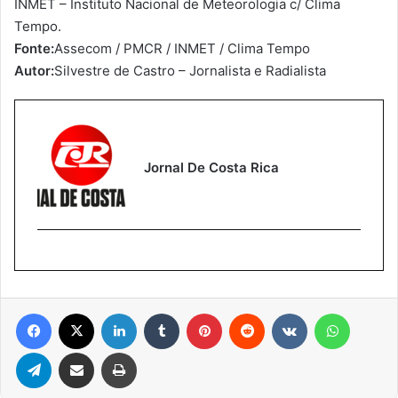
INMET – Instituto Nacional de Meteorologia c/ Clima
Tempo.
Fonte:
Assecom / PMCR / INMET / Clima Tempo
Autor:
Silvestre de Castro – Jornalista e Radialista
Jornal De Costa Rica
Facebook
X
Linkedin
Tumblr
Pinterest
Reddit
VK
WhatsA
Telegram
Compartilhar via e-mail
Imprimir