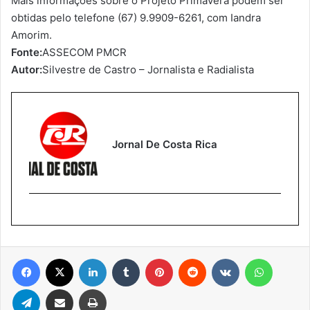
Mais informações sobre o Projeto Primavera podem ser
obtidas pelo telefone (67) 9.9909-6261, com Iandra
Amorim.
Fonte:
ASSECOM PMCR
Autor:
Silvestre de Castro – Jornalista e Radialista
Jornal De Costa Rica
Facebook
X
Linkedin
Tumblr
Pinterest
Reddit
VK
WhatsA
Telegram
Compartilhar via e-mail
Imprimir