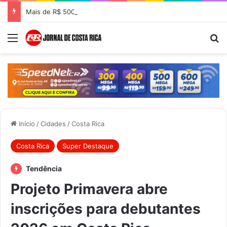
Mais de R$ 500 mil em investimentos ampliam atendimentos oftalmológicos em Costa Rica
Menu
Pr
Início
/
Cidades
/
Costa Rica
Costa Rica
Super Destaque
Tendência
Projeto Primavera abre
inscrições para debutantes